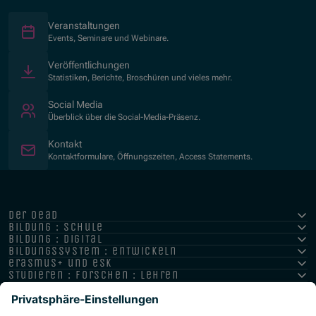
Veranstaltungen
Events, Seminare und Webinare.
Veröffentlichungen
Statistiken, Berichte, Broschüren und vieles mehr.
Social Media
Überblick über die Social-Media-Präsenz.
Kontakt
Kontaktformulare, Öffnungszeiten, Access Statements.
der oead
bildung : schule
bildung : digital
bildungssystem : entwickeln
erasmus+ und esk
studieren : forschen : lehren
hochschule : strategie : international