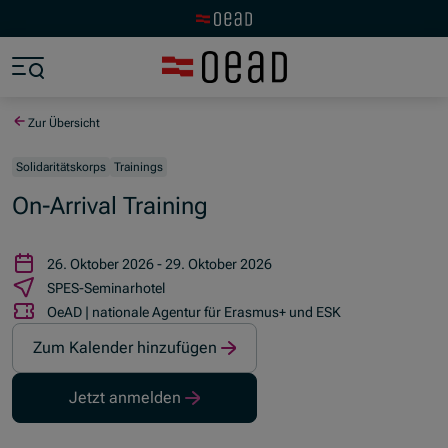
Zur OeAD Startseite
Zum Hauptinhalt springen
Zum Footer springen
Zum Ende der Navigation springen
Zum Beginn der Navigation springen
Zur Übersicht
Solidaritätskorps
Trainings
On-Arrival Training
26. Oktober 2026 - 29. Oktober 2026
SPES-Seminarhotel
OeAD | nationale Agentur für Erasmus+ und ESK
Zum Kalender hinzufügen
Jetzt anmelden