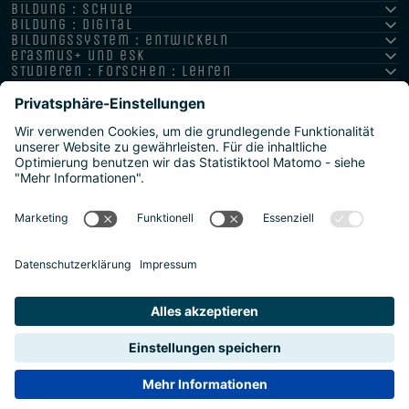
bildung : schule
bildung : digital
bildungssystem : entwickeln
erasmus+ und esk
studieren : forschen : lehren
hochschule : strategie : international
Impressum
Datenschutz
Barrierefreiheitserklärung
Meldestelle/Hinweisgeber
Safeguarding Policy
Sitemap
2026 | Agentur für Bildung und Internationalisierung