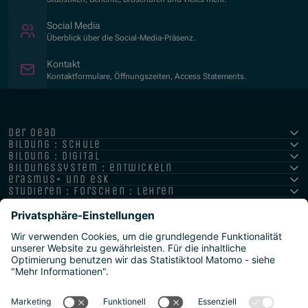
Social Media
Überblick über die Social-Media-Präsenz.
Kontakt
Kontaktformulare, Öffnungszeiten, Access Statements.
der oead
bildung : schule
bildung : digital
bildungssystem : entwickeln
erasmus+ und esk
studieren : forschen : lehren
hochschule : strategie : international