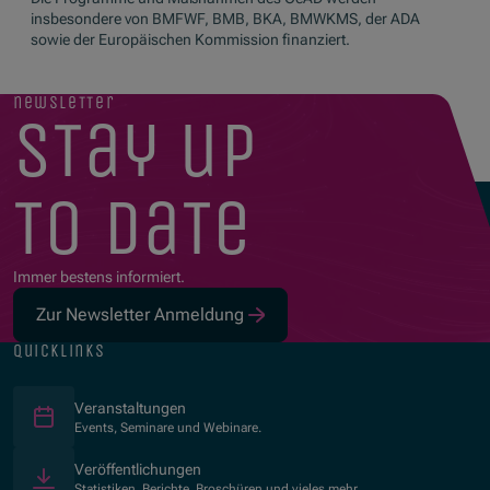
insbesondere von BMFWF, BMB, BKA, BMWKMS, der ADA
sowie der Europäischen Kommission finanziert.
newsletter
stay up
to date
Immer bestens informiert.
Zur Newsletter Anmeldung
quicklinks
Veranstaltungen
Events, Seminare und Webinare.
Veröffentlichungen
Statistiken, Berichte, Broschüren und vieles mehr.