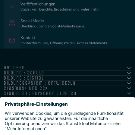
Veröffentlichungen
Statistiken, Berichte, Broschüren und vieles mehr.
Social Media
Überblick über die Social-Media-Präsenz.
Kontakt
Kontaktformulare, Öffnungszeiten, Access Statements.
der oead
bildung : schule
bildung : digital
bildungssystem : entwickeln
erasmus+ und esk
studieren : forschen : lehren
hochschule : strategie : international