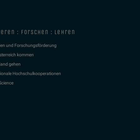
ieren : forschen : lehren
ien und Forschungsförderung
sterreich kommen
land gehen
tionale Hochschulkooperationen
 Science