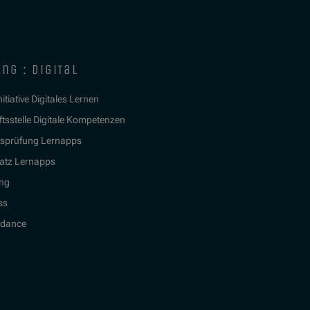
ng : digital
itiative Digitales Lernen
tsstelle Digitale Kompetenzen
tsprüfung Lernapps
atz Lernapps
ing
ss
idance