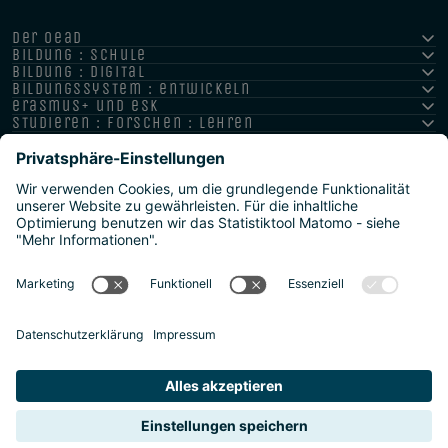
der oead
bildung : schule
bildung : digital
bildungssystem : entwickeln
erasmus+ und esk
studieren : forschen : lehren
hochschule : strategie : international
Impressum
Datenschutz
Barrierefreiheitserklärung
Meldestelle/Hinweisgeber
Safeguarding Policy
Sitemap