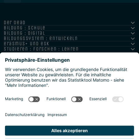
der oead
bildung : schule
bildung : digital
bildungssystem : entwickeln
erasmus+ und esk
studieren : forschen : lehren
hochschule : strategie : international
Impressum
Datenschutz
Barrierefreiheitserklärung
Meldestelle/Hinweisgeber
Safeguarding Policy
Sitemap