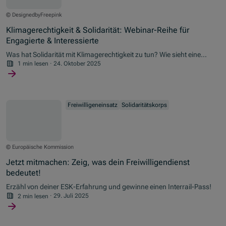
© DesignedbyFreepink
Klimagerechtigkeit & Solidarität: Webinar-Reihe für
Engagierte & Interessierte
Was hat Solidarität mit Klimagerechtigkeit zu tun? Wie sieht eine
faire Klimapolitik aus – und welche Rolle spielen dabei junge
1 min lesen
·
24. Oktober 2025
Menschen, Demokratie und EU-Programme wie das Europäische
Solidaritätskorps?
Freiwilligeneinsatz
Solidaritätskorps
© Europäische Kommission
Jetzt mitmachen: Zeig, was dein Freiwilligendienst
bedeutet!
Erzähl von deiner ESK-Erfahrung und gewinne einen Interrail-Pass!
2 min lesen
·
29. Juli 2025