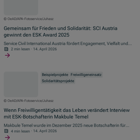
© OeAD/APA-Fotoservice/Juhasz
Gemeinsam für Frieden und Solidarität: SCI Austria
gewinnt den ESK Award 2025
Service Civil International Austria fördert Engagement, Vielfalt und
Zusammenhalt.
2 min lesen
·
14. April 2026
Beispielprojekte
Freiwilligeneinsatz
Solidaritätsprojekte
© OeAD/APA-Fotoservice/Juhasz
Wenn Freiwilligentätigkeit das Leben verändert Interview
mit ESK-Botschafterin Makbule Temel
Makbule Temel wurde im Dezember 2025 neue Botschafterin für
das Europäische Solidaritätskorps. Sie kennt das Europäische
4 min lesen
·
14. April 2026
Solidaritätskorps (ESK) sowohl aus der Perspektive der