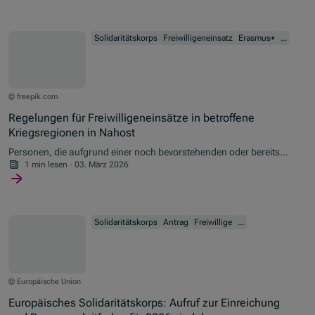
Projektteilnehmenden als auch von Seiten der Projektkoordinatorin.
Solidaritätskorps
Freiwilligeneinsatz
Erasmus+
...
© freepik.com
Regelungen für Freiwilligeneinsätze in betroffene
Kriegsregionen in Nahost
Personen, die aufgrund einer noch bevorstehenden oder bereits
angetretenen Reise Bedenken haben, sind nicht zum Antritt der
1 min lesen
·
03. März 2026
Reise bzw. zur Fortführung des Aufenthaltes im Gastland bis zum
vorgesehenen Ende der Mobilität oder des Freiwilligeneinsatzes
verpflichtet.
Solidaritätskorps
Antrag
Freiwillige
...
© Europäische Union
Europäisches Solidaritätskorps: Aufruf zur Einreichung