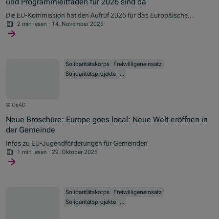
und Programmleitfaden für 2026 sind da
Die EU-Kommission hat den Aufruf 2026 für das Europäische
Solidaritätskorps (ESK) veröffentlicht. Für Österreich stehen
2 min lesen
·
14. November 2025
kommendes Jahr drei Millionen an Fördermitteln im ESK bereit.
Erste Antragfrist ist am 18. Februar 2026. Alle Details finden sich im
Programmleitfaden.
Solidaritätskorps
Freiwilligeneinsatz
Solidaritätsprojekte
...
© OeAD
Neue Broschüre: Europe goes local: Neue Welt eröffnen in
der Gemeinde
Infos zu EU-Jugendförderungen für Gemeinden
1 min lesen
·
29. Oktober 2025
Solidaritätskorps
Freiwilligeneinsatz
Solidaritätsprojekte
...