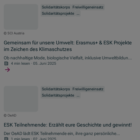
Solidaritätskorps
Freiwilligeneinsatz
Solidaritätsprojekte
...
© SCI Austria
Gemeinsam für unsere Umwelt: Erasmus+ & ESK Projekte
im Zeichen des Klimaschutzes
Ob nachhaltige Mode, biologische Vielfalt, inklusive Umweltbildung
oder Klimakommunikation – anlässlich des Weltumwelttages am 4.
4 min lesen
·
05. Juni 2025
Juni werfen wir einen Blick auf inspirierende Projekte, die im
Rahmen von Erasmus+ und dem Europäischen Solidaritätskorps
(ESK) entstanden sind.
Solidaritätskorps
Freiwilligeneinsatz
Solidaritätsprojekte
...
© OeAD
ESK Teilnehmende: Erzählt eure Geschichte und gewinnt!
Der OeAD lädt ESK Teilnehmende ein, ihre ganz persönliche
Geschichte zu erzählen. Die besten Beiträge gewinnen einen
1 min lesen
·
02. Juni 2025