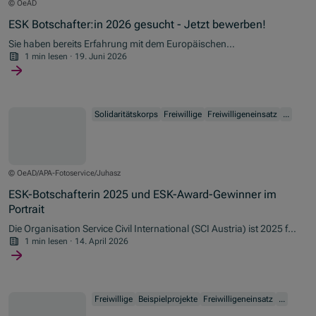
© OeAD
ESK Botschafter:in 2026 gesucht - Jetzt bewerben!
Sie haben bereits Erfahrung mit dem Europäischen
Solidaritätskorps (ESK) und bringen Begeisterung für das
1 min lesen
·
19. Juni 2026
Programm mit? Sie inspirieren und motivieren andere ebenfalls am
Programm teilzunehmen? Dann bewerben Sie sich als ESK+
Botschafter:in.
Solidaritätskorps
Freiwillige
Freiwilligeneinsatz
...
© OeAD/APA-Fotoservice/Juhasz
ESK-Botschafterin 2025 und ESK-Award-Gewinner im
Portrait
Die Organisation Service Civil International (SCI Austria) ist 2025 für
die Wirkung ihrer ESK-Freiwilligenprojekte mit dem ESK-Award
1 min lesen
·
14. April 2026
ausgezeichnet worden. Makbule Temel, ehemalige ESK-Freiwillige
und im Programm aktive und engagierte Persönlichkeit, wurde als
ESK-Botschafterin 2025 geehrt.
Freiwillige
Beispielprojekte
Freiwilligeneinsatz
...