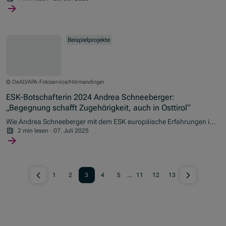
sein.
Beispielprojekte
© OeAD/APA-Fotoservice/Hörmandinger
ESK-Botschafterin 2024 Andrea Schneeberger:
„Begegnung schafft Zugehörigkeit, auch in Osttirol“
Wie Andrea Schneeberger mit dem ESK europäische Erfahrungen in
ihre Heimat bringt und warum das besonders am Land zählt.
2 min lesen
·
07. Juli 2025
1
2
3
4
5
...
11
12
13