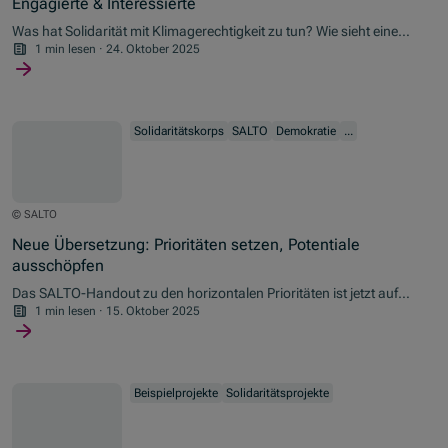
Engagierte & Interessierte
Was hat Solidarität mit Klimagerechtigkeit zu tun? Wie sieht eine
faire Klimapolitik aus – und welche Rolle spielen dabei junge
1 min lesen
·
24. Oktober 2025
Menschen, Demokratie und EU-Programme wie das Europäische
Solidaritätskorps?
Solidaritätskorps
SALTO
Demokratie
...
© SALTO
Neue Übersetzung: Prioritäten setzen, Potentiale
ausschöpfen
Das SALTO-Handout zu den horizontalen Prioritäten ist jetzt auf
Deutsch verfügbar.
1 min lesen
·
15. Oktober 2025
Beispielprojekte
Solidaritätsprojekte