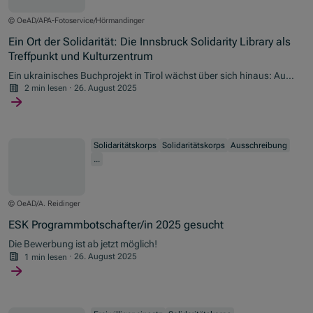
© OeAD/APA-Fotoservice/Hörmandinger
Ein Ort der Solidarität: Die Innsbruck Solidarity Library als
Treffpunkt und Kulturzentrum
Ein ukrainisches Buchprojekt in Tirol wächst über sich hinaus: Aus
einer Bibliothek wird ein Ort für Bildung, Begegnung und kulturellen
2 min lesen
·
26. August 2025
Austausch – und das mit europäischer Unterstützung.
Solidaritätskorps
Solidaritätskorps
Ausschreibung
...
© OeAD/A. Reidinger
ESK Programmbotschafter/in 2025 gesucht
Die Bewerbung ist ab jetzt möglich!
1 min lesen
·
26. August 2025