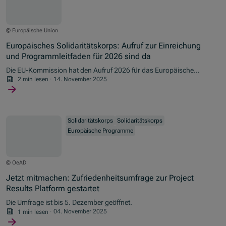
© Europäische Union
Europäisches Solidaritätskorps: Aufruf zur Einreichung
und Programmleitfaden für 2026 sind da
Die EU-Kommission hat den Aufruf 2026 für das Europäische
Solidaritätskorps (ESK) veröffentlicht. Für Österreich stehen
2 min lesen
·
14. November 2025
kommendes Jahr drei Millionen an Fördermitteln im ESK bereit.
Erste Antragfrist ist am 18. Februar 2026. Alle Details finden sich im
Programmleitfaden.
Solidaritätskorps
Solidaritätskorps
Europäische Programme
© OeAD
Jetzt mitmachen: Zufriedenheitsumfrage zur Project
Results Platform gestartet
Die Umfrage ist bis 5. Dezember geöffnet.
1 min lesen
·
04. November 2025