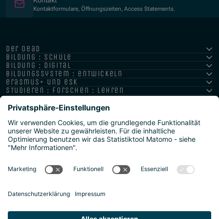
Kontaktformulare, Öffnungszeiten, Access Statements.
der oead
bildung : schule
bildung : digital
bildungssystem : entwickeln
erasmus+ und esk
studieren : forschen : lehren
hochschule : strategie : international
Impressum
Datenschutz
Barrierefreiheitserklärung
Meldestelle/Hinweisgeber
Safeguarding Policy