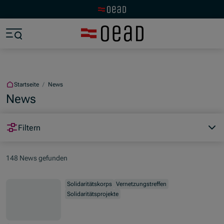
Zur OeAD Startseite
Zum Hauptinhalt springen
Zum Footer springen
Zum Ende der Navigation springen
Zum Beginn der Navigation springen
Startseite
/
News
News
Filtern
148 News gefunden
Solidaritätskorps
Vernetzungstreffen
Solidaritätsprojekte